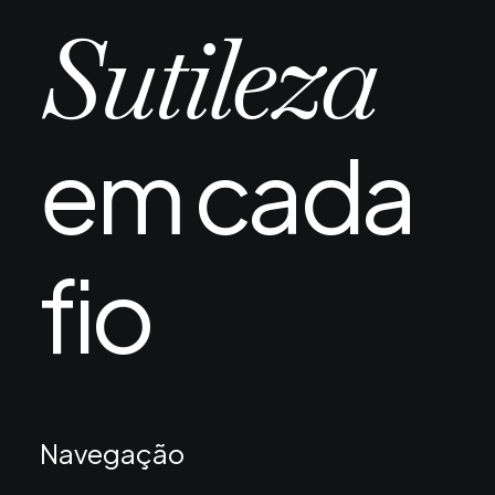
A chegada do verão ou uma viagem ao litoral
Sutileza
depois de um transplante capilar…
em cada
fio
Navegação