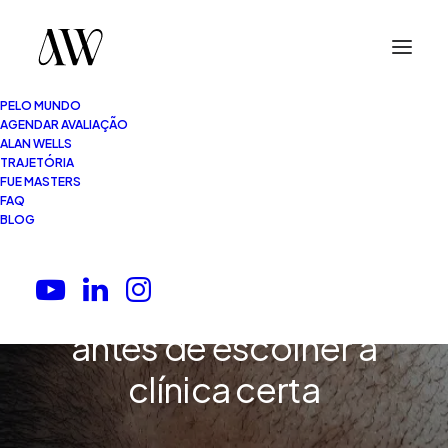
PELO MUNDO
AGENDAR AVALIAÇÃO
ALAN WELLS
TRAJETÓRIA
FUE MASTERS
FAQ
7 Minutos
•
28.06.2026
BLOG
Implante capilar em
São Paulo: o que avaliar
antes de escolher a
clínica certa