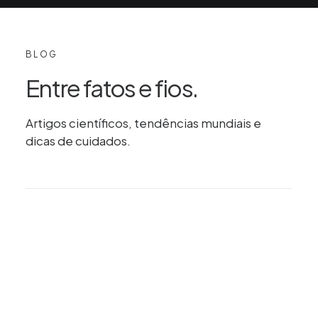
30.06.2026
BLOG
Piscina e mar após
Entre fatos e fios.
transplante capilar:
quando é seguro e quais
Artigos científicos, tendências mundiais e
os riscos reais
dicas de cuidados.
BLOG