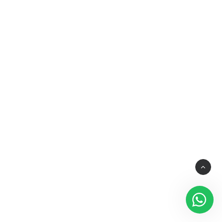
28.06.2026
Implante capilar em São Paulo: o que
avaliar antes de escolher a clínica certa
BLOG