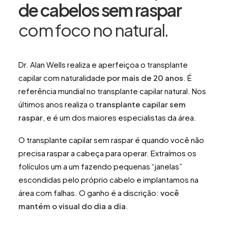
México
de cabelos sem raspar
Congresso Internacional do México
com foco no natural.
Dr. Alan Wells realiza e aperfeiçoa o transplante
capilar com naturalidade
por mais de 20 anos
. É
referência mundial no transplante capilar natural. Nos
últimos anos realiza o
transplante capilar sem
raspar
, e é um dos maiores especialistas da área.
O transplante capilar sem raspar é quando você não
precisa raspar a cabeça para operar. Extraímos os
folículos um a um fazendo pequenas “janelas”
escondidas pelo próprio cabelo e implantamos na
área com falhas. O ganho é a discrição:
você
mantém o visual do dia a dia
.