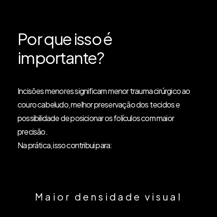
Por que isso é
importante?
México
Incisões menores significam menor trauma cirúrgico ao
Congresso Internacional do México
couro cabeludo, melhor preservação dos tecidos e
possibilidade de posicionar os folículos com maior
precisão.
Na prática, isso contribui para:
Maior densidade visual