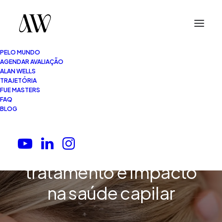
PELO MUNDO
AGENDAR AVALIAÇÃO
ALAN WELLS
TRAJETÓRIA
FUE MASTERS
FAQ
7 Minutos
•
10.06.2026
BLOG
Foliculite no couro
cabeludo: causas,
tratamento e impacto
na saúde capilar