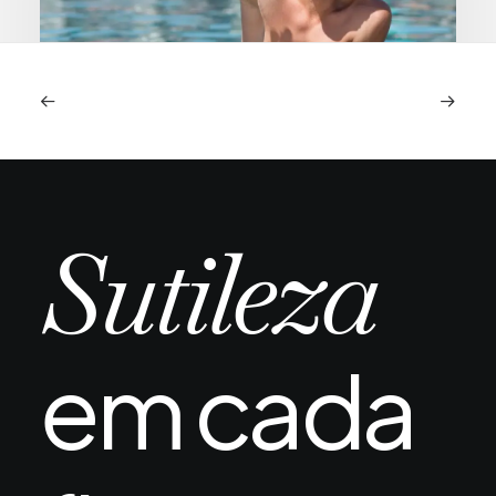
Piscina e mar após transplante capilar:
quando é seguro e quais os riscos reais
A chegada do verão ou uma viagem ao litoral
Sutileza
depois de um transplante capilar…
em cada