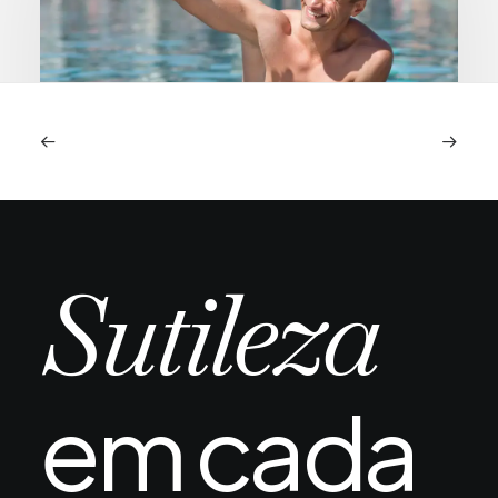
Piscina e mar após transplante capilar:
quando é seguro e quais os riscos reais
A chegada do verão ou uma viagem ao litoral
Sutileza
depois de um transplante capilar…
em cada