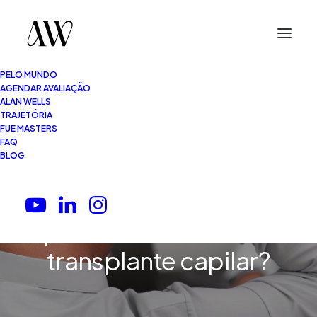
PELO MUNDO
AGENDAR AVALIAÇÃO
ALAN WELLS
TRAJETÓRIA
FUE MASTERS
FAQ
BLOG
7 Minutos
•
27.02.2026
O que perguntar na
primeira consulta de
transplante capilar?