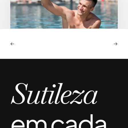
Piscina e mar após transplante capilar:
quando é seguro e quais os riscos reais
A chegada do verão ou uma viagem ao litoral
Sutileza
depois de um transplante capilar…
em cada