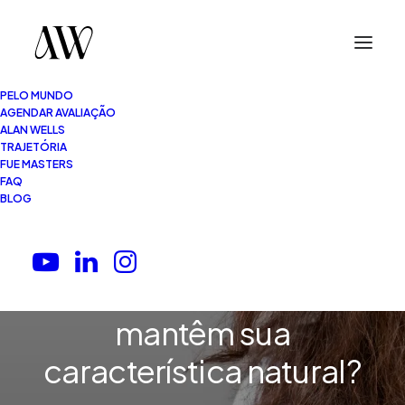
PELO MUNDO
AGENDAR AVALIAÇÃO
ALAN WELLS
TRAJETÓRIA
FUE MASTERS
8 Minutos
•
02.05.2026
FAQ
BLOG
O transplante capilar
altera a textura do
cabelo ou os fios
mantêm sua
característica natural?