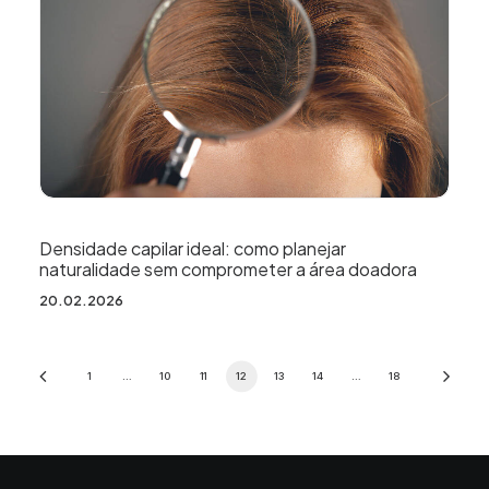
Densidade capilar ideal: como planejar
naturalidade sem comprometer a área doadora
20.02.2026
1
…
10
11
12
13
14
…
18