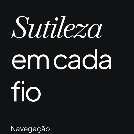
Sutileza
em cada
fio
Navegação