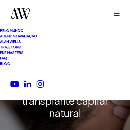
PELO MUNDO
AGENDAR AVALIAÇÃO
ALAN WELLS
TRAJETÓRIA
FUE MASTERS
FAQ
9 Minutos
•
24.02.2026
BLOG
Quantos fios são
necessários para um
transplante capilar
natural