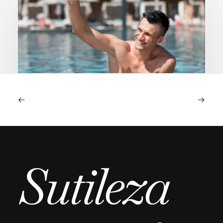
Piscina e mar após transplante capilar:
quando é seguro e quais os riscos reais
A chegada do verão ou uma viagem ao litoral
Sutileza
depois de um transplante capilar…