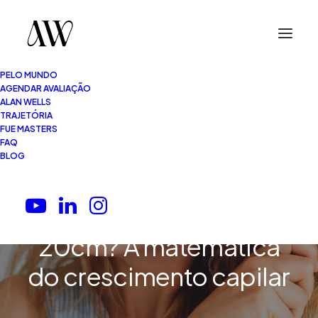
PELO MUNDO
AGENDAR AVALIAÇÃO
ALAN WELLS
TRAJETÓRIA
FUE MASTERS
FAQ
8 Minutos
•
06.05.2026
BLOG
Quanto tempo demora
para o cabelo crescer
20cm? A matemática
do crescimento capilar