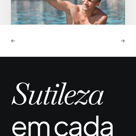
Piscina e mar após transplante capilar:
quando é seguro e quais os riscos reais
A chegada do verão ou uma viagem ao litoral
Sutileza
depois de um transplante capilar…
em cada