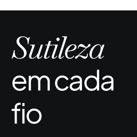
Piscina e mar após transplante capilar:
quando é seguro e quais os riscos reais
A chegada do verão ou uma viagem ao litoral
Sutileza
depois de um transplante capilar…
em cada
fio