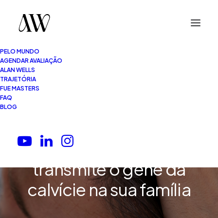
PELO MUNDO
AGENDAR AVALIAÇÃO
ALAN WELLS
TRAJETÓRIA
FUE MASTERS
FAQ
8 Minutos
•
24.03.2026
BLOG
Entenda de uma vez
por todas quem
transmite o gene da
calvície na sua família