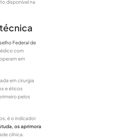
to disponível na
 técnica
elho Federal de
 médico com
s operam em
ada em cirurgia
s e éticos
rimeiro pelos
s, é o indicador
tuda, os aprimora
de clínica.