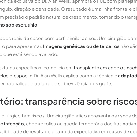
técnica exclusiva do Dr. Alan Wells, aprimora o FUE com planej
ngulo, direção e densidade. O resultado é uma linha frontal e di
 precisão o padrão natural de crescimento, tornando o trans
o sob escrutínio
.
ados reais de casos com perfil similar ao seu. Um cirurgião con
lio para apresentar.
Imagens genéricas ou de terceiros
não são
ão que está sendo avaliado.
exturas específicas, como leia em
transplante em cabelos ca
elos crespos
, o Dr. Alan Wells explica como a técnica é
adaptad
naturalidade ou taxa de sobrevivência dos grafts.
tério: transparência sobre riscos
irúrgico tem riscos. Um cirurgião ético apresenta os riscos do
de infecção
, choque folicular, queda temporária dos fios nativo
ssibilidade de resultado abaixo da expectativa em casos de c