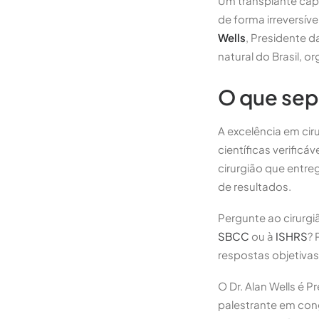
Um transplante cap
de forma irreversíve
Wells
, Presidente d
natural do Brasil, o
O que sepa
A excelência em cir
científicas verificá
cirurgião que entre
de resultados.
Pergunte ao cirurgiã
SBCC
ou à
ISHRS
? 
respostas objetiva
O Dr. Alan Wells é 
palestrante em cong