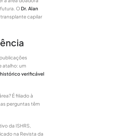
r a área doadora
 futura. O
Dr. Alan
 transplante capilar
lência
, publicações
e atalho: um
stórico verificável
rea? É filiado à
ssas perguntas têm
tivo da ISHRS,
licado na Revista da