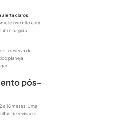
e alerta claros
.
omete isso não está
nhum cirurgião
do a reserva de
tico planeja
gar.
mento pós-
12 a 18 meses. Uma
ultas de revisão e