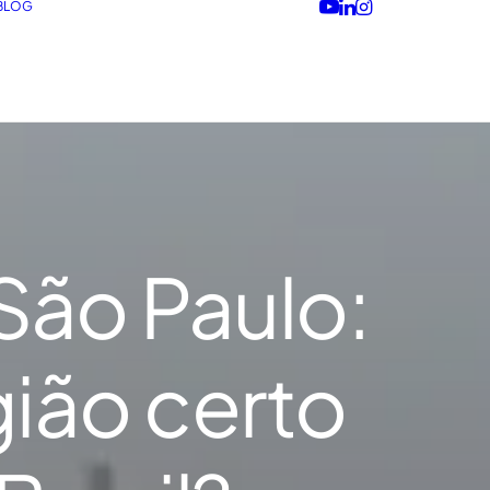
BLOG
São Paulo:
gião certo