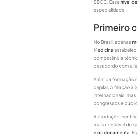
SBCC. Esse
nível d
especialidade.
Primeiro c
No Brasil, apenas
mé
Medicina
estabelece
competência técni
desacordo com a le
Além da formação m
capilar. A filiação
internacionais, ma
congressos e publi
A produção científi
mais confiável de q
e os documenta
. E