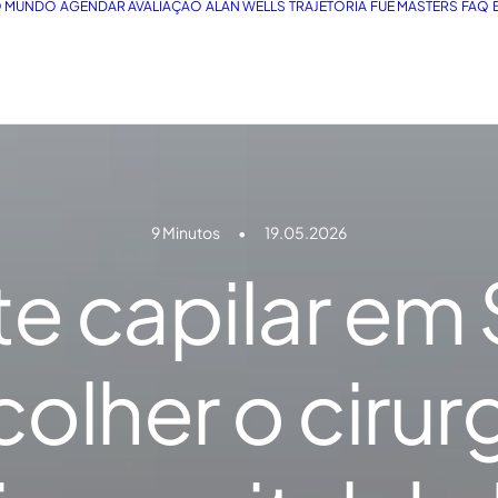
O MUNDO
AGENDAR AVALIAÇÃO
ALAN WELLS
TRAJETÓRIA
FUE MASTERS
FAQ
9 Minutos
•
19.05.2026
te capilar em 
lher o cirur