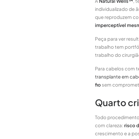
A
Natural Wells™
, 
individualizado de â
que reproduzem com
imperceptível mesm
Peça para ver result
trabalho tem portfó
trabalho do cirurgi
Para cabelos com t
transplante em cab
fio
sem comprometer 
Quarto cri
Todo procedimento c
com clareza:
risco 
crescimento e a po