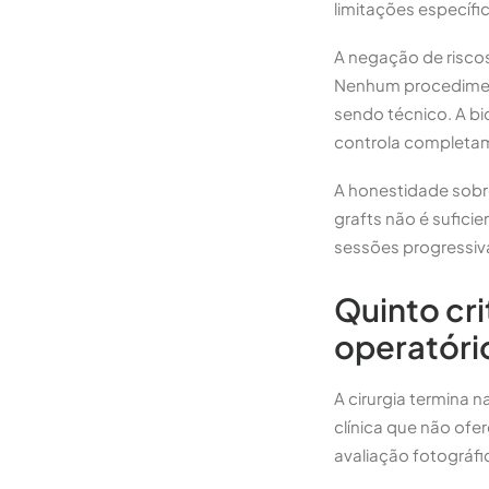
limitações específi
A negação de riscos
Nenhum procediment
sendo técnico. A bi
controla completa
A honestidade sobr
grafts não é suficie
sessões progressiv
Quinto cr
operatóri
A cirurgia termina 
clínica que não ofe
avaliação fotográf