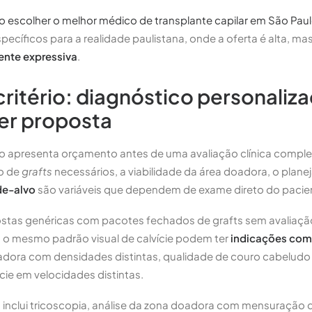
o escolher o melhor médico de transplante capilar em São Pau
specíficos para a realidade paulistana, onde a oferta é alta, ma
ente expressiva
.
ritério: diagnóstico personaliz
er proposta
não apresenta orçamento antes de uma avaliação clínica compl
o de
grafts
necessários, a viabilidade da área doadora, o plan
de-alvo
são variáveis que dependem de exame direto do pacie
stas genéricas com pacotes fechados de grafts sem avaliação 
 o mesmo padrão visual de calvície podem ter
indicações co
adora com densidades distintas, qualidade de couro cabeludo 
cie em velocidades distintas.
 inclui tricoscopia, análise da zona doadora com mensuração 