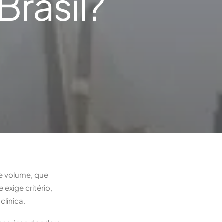
Brasil?
se volume, que
exige critério,
clínica.