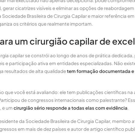
ilar mal executado não apenas decepciona: pode compromete
l, gerar cicatrizes visíveis e eliminar as opções de reabordagem
a Sociedade Brasileira de Cirurgia Capilar e maior referência em
rganiza os critérios que realmente importam.
ra um cirurgião capilar de exce
urgia capilar se constrói ao longo de anos de prática dedicada
veis e participação ativa em entidades especializadas. Não exist
ga resultados de alta qualidade
tem formação documentada e hi
o que você está avaliando: ele tem publicações científicas na á
Participou de congressos internacionais como palestrante? E
s, e um
cirurgião sério responde a todas elas com evidência
.
Presidente da Sociedade Brasileira de Cirurgia Capilar, membro a
ressos em mais de dez países e autor de artigo científico pub