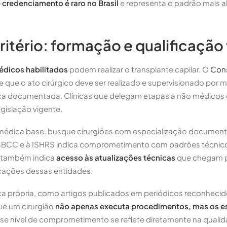
e credenciamento é raro no Brasil
e representa o padrão mais al
ritério: formação e qualificação
dicos habilitados
podem realizar o transplante capilar. O
Cons
 que o ato cirúrgico deve ser realizado e supervisionado por
ca documentada. Clínicas que delegam etapas a não médico
gislação vigente.
édica base, busque cirurgiões com especialização document
 à SBCC e à ISHRS indica comprometimento com padrões técnico
s também indica
acesso às atualizações técnicas
que chegam p
cações dessas entidades.
ca própria, como artigos publicados em periódicos reconhecido
ue um cirurgião
não apenas executa procedimentos, mas os es
sse nível de comprometimento se reflete diretamente na qualida