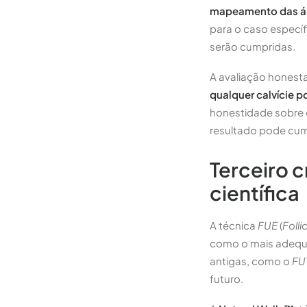
mapeamento das ár
para o caso específ
serão cumpridas.
A avaliação honesta
qualquer calvície p
honestidade sobre o
resultado pode cum
Terceiro c
científica
A técnica
FUE
(
Folli
como o mais adequa
antigas, como o
FU
futuro.