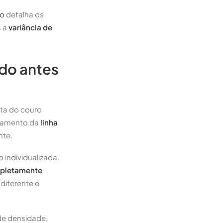
lo
detalha os
s a
variância de
ado antes
eta do couro
ejamento da
linha
nte.
individualizada.
mpletamente
diferente e
de densidade,