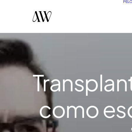
PEL
Transplan
como esco