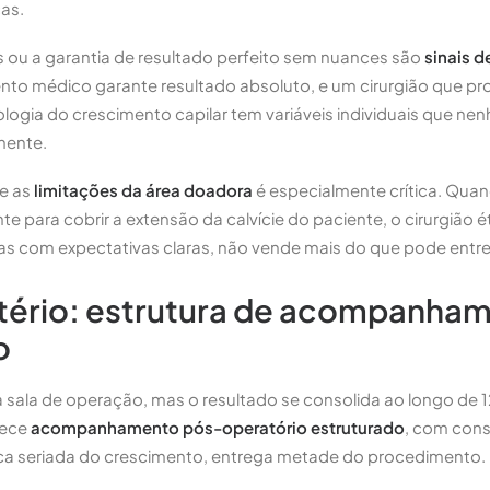
cas.
 ou a garantia de resultado perfeito sem nuances são
sinais d
o médico garante resultado absoluto, e um cirurgião que pr
ologia do crescimento capilar tem variáveis individuais que ne
mente.
e as
limitações da área doadora
é especialmente crítica. Quan
nte para cobrir a extensão da calvície do paciente, o cirurgião é
as com expectativas claras, não vende mais do que pode entre
itério: estrutura de acompanha
o
na sala de operação, mas o resultado se consolida ao longo de 
rece
acompanhamento pós-operatório estruturado
, com cons
ica seriada do crescimento, entrega metade do procedimento.