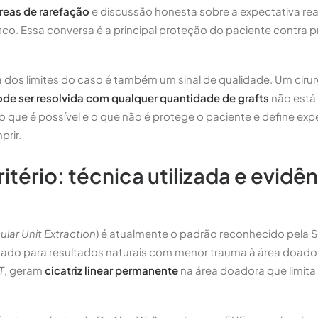
eas de rarefação
e discussão honesta sobre a expectativa real
ico. Essa conversa é a principal proteção do paciente contra
 dos limites do caso é também um sinal de qualidade. Um ciru
ode ser resolvida com qualquer quantidade de grafts
não está 
 que é possível e o que não é protege o paciente e define exp
prir.
ritério: técnica utilizada e evidê
cular Unit Extraction
) é atualmente o padrão reconhecido pela 
do para resultados naturais com menor trauma à área doador
T
, geram
cicatriz linear permanente
na área doadora que limita