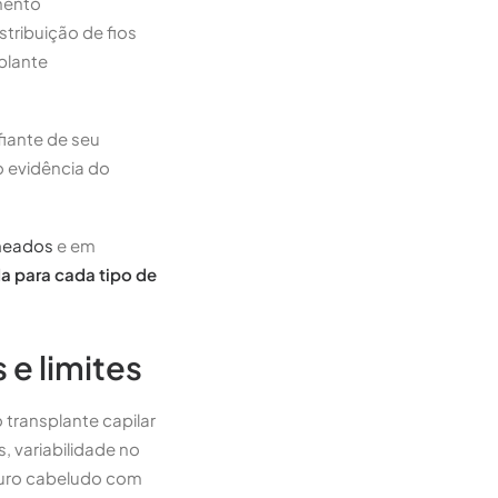
amento
stribuição de fios
plante
fiante de seu
 evidência do
cheados
e em
a para cada tipo de
 e limites
 transplante capilar
s, variabilidade no
ouro cabeludo com