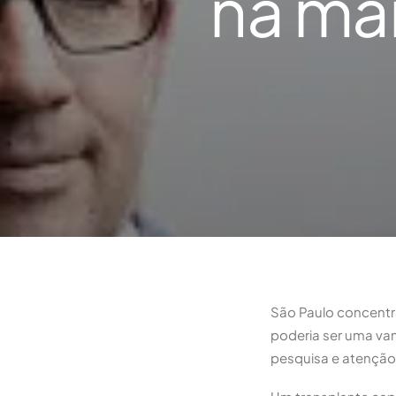
na mai
São Paulo concentra 
poderia ser uma van
pesquisa e atenção