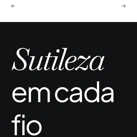
Piscina e mar após transplante capilar:
quando é seguro e quais os riscos reais
A chegada do verão ou uma viagem ao litoral
Sutileza
depois de um transplante capilar…
em cada
fio