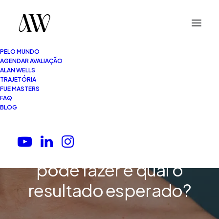
PELO MUNDO
AGENDAR AVALIAÇÃO
ALAN WELLS
TRAJETÓRIA
FUE MASTERS
FAQ
10 Minutos
•
21.05.2026
BLOG
Transplante de barba:
como funciona, quem
pode fazer e qual o
resultado esperado?