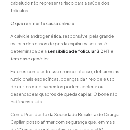
cabeludo não representa risco para a saúde dos
folículos.
O que realmente causa calvície
A calvície androgenética, responsável pela grande
maioria dos casos de perda capilar masculina, é
determinada pela
sensibilidade folicular à DHT
e
tem base genética.
Fatores como estresse crônico intenso, deficiências
nutricionais específicas, doenças da tireoide e uso
de certos medicamentos podem acelerar ou
desencadear quadros de queda capilar. O boné não
está nessa lista.
Como Presidente da Sociedade Brasileira de Cirurgia
Capilar, posso afirmar com segurança que, em mais
de 20 anos de prática clínica e mais de 3.300