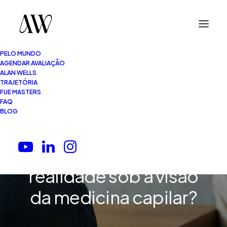
PELO MUNDO
AGENDAR AVALIAÇÃO
ALAN WELLS
TRAJETÓRIA
FUE MASTERS
FAQ
4 Minutos
•
12.04.2026
BLOG
Usar boné causa
calvície: mito ou
realidade sob a visão
da medicina capilar?