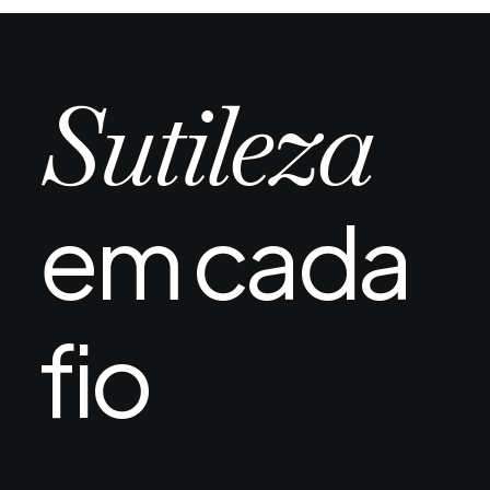
Piscina e mar após transplante capilar:
quando é seguro e quais os riscos reais
A chegada do verão ou uma viagem ao litoral
Sutileza
depois de um transplante capilar…
em cada
fio