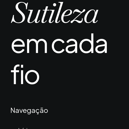
Sutileza
depois de um transplante capilar…
em cada
fio
Navegação