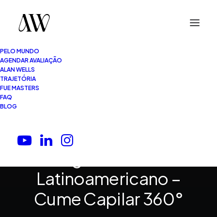
PELO MUNDO
AGENDAR AVALIAÇÃO
ALAN WELLS
TRAJETÓRIA
FUE MASTERS
2 Minutos
•
03.11.2025
FAQ
BLOG
Dr. Alan Wells:
Destaque no 4º
Congresso Ibero-
Latinoamericano –
Cume Capilar 360°