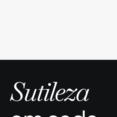
médicos: o que o FUE Masters™
entrega?
por Dr. Alan Wells
Sutileza