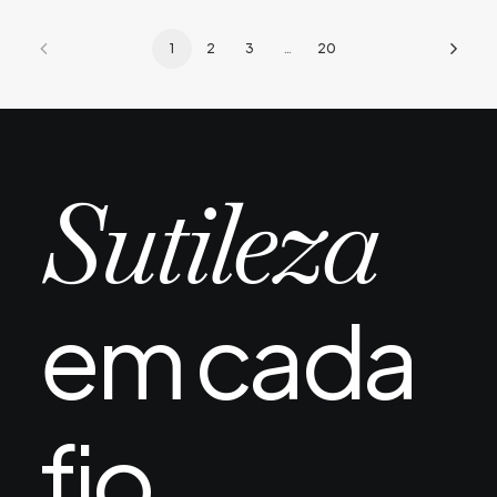
1
2
3
…
20
Sutileza
em cada
fio