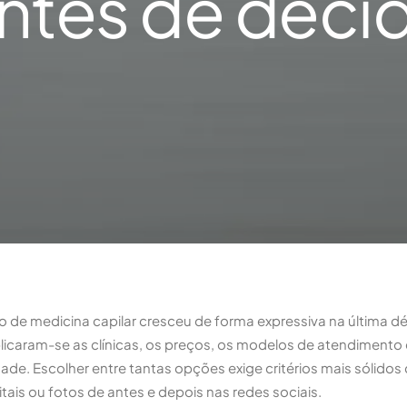
ntes de decid
o de medicina capilar cresceu de forma expressiva na última 
licaram-se as clínicas, os preços, os modelos de atendimento 
dade. Escolher entre tantas opções exige critérios mais sólidos
tais ou fotos de antes e depois nas redes sociais.