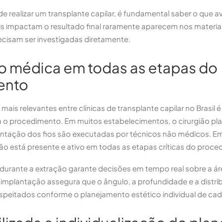
de realizar um transplante capilar, é fundamental saber o que a
ais impactam o resultado final raramente aparecem nos materi
precisam ser investigadas diretamente.
o médica em todas as etapas do
ento
mais relevantes entre clínicas de transplante capilar no Brasil
a o procedimento. Em muitos estabelecimentos, o cirurgião plan
antação dos fios são executadas por técnicos não médicos. Em
gião está presente e ativo em todas as etapas críticas do proc
durante a extração garante decisões em tempo real sobre a ár
implantação assegura que o ângulo, a profundidade e a distri
speitados conforme o planejamento estético individual de cad