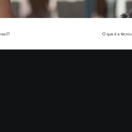
rasil?
O que é a técnic
Navegaç
Início
Conheça a
Natural We