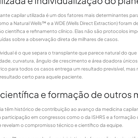
ilizada e individualização do pl
lante capilar utilizada é um dos fatores mais determinantes par
omo a Natural Wells™ e a WDE (Wells Direct Extraction) foram de
 científica e refinamento clínico. Elas não são protocolos im
ídas sobre a observação direta de milhares de casos.
vidual é o que separa o transplante que parece natural do que
ade, curvatura, ângulo de crescimento e área doadora únicos. 
ico para todos os casos entrega um resultado previsível, mas
esultado certo para aquele paciente.
científica e formação de outros
cia têm histórico de contribuição ao avanço da medicina capilar
s, a participação em congressos como o da ISHRS e a formação
 revelam o compromisso técnico e científico da equipe.