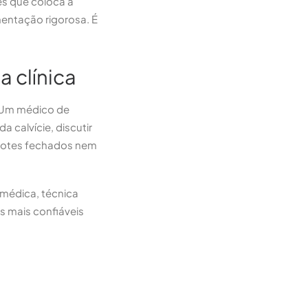
es que coloca a
mentação rigorosa. É
a clínica
. Um médico de
 calvície, discutir
acotes fechados nem
o médica, técnica
os mais confiáveis