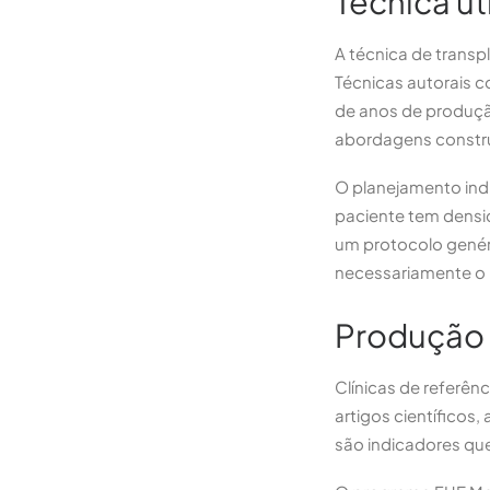
Técnica ut
A técnica de transp
Técnicas autorais c
de anos de produção
abordagens constru
O planejamento indi
paciente tem densid
um protocolo genér
necessariamente o r
Produção 
Clínicas de referên
artigos científico
são indicadores que