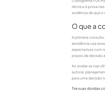
O programa FUE Mas
técnica à prova nas
evidência de que o
O que a co
A primeira consulta
excelência usa esse
expectativas com r
prazos de decisão ar
Ao avaliar as top cl
autoral, planejamen
para uma decisão 
Tire suas dúvidas co