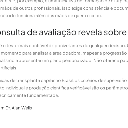
ters™, por exemplo, é uma iniciativa de formação de cirurgiõ
 mãos de outros profissionais. Isso exige consistência e docu
 método funciona além das mãos de quem o criou.
nsulta de avaliação revela sobre 
 é o teste mais confiável disponível antes de qualquer decisão
 momento para analisar a área doadora, mapear a progressão da
ealismo e apresentar um plano personalizado. Não oferece p
tificiais.
ínicas de transplante capilar no Brasil, os critérios de supervisã
to individual e produção científica verificável são os parâmetr
tecnicamente fundamentada.
m Dr. Alan Wells