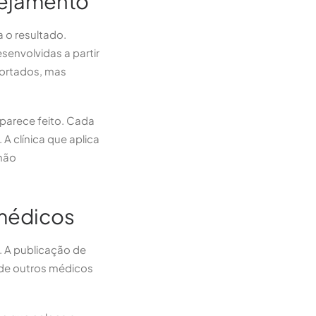
anejamento
a o resultado.
senvolvidas a partir
portados, mas
 parece feito. Cada
A clínica que aplica
 não
 médicos
. A publicação de
 de outros médicos