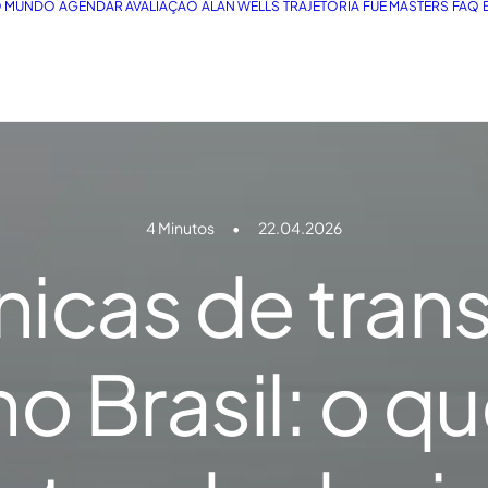
O MUNDO
AGENDAR AVALIAÇÃO
ALAN WELLS
TRAJETÓRIA
FUE MASTERS
FAQ
4 Minutos
•
22.04.2026
ínicas de tran
no Brasil: o qu