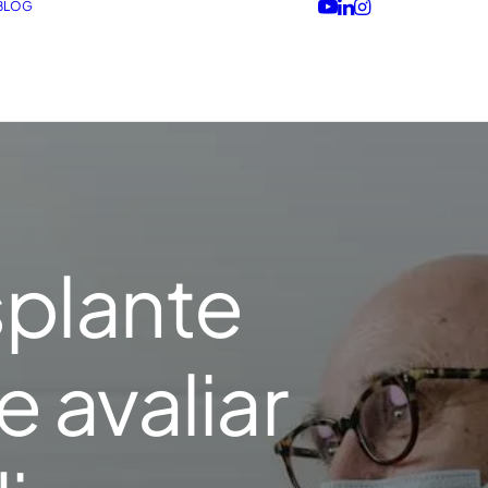
BLOG
splante
e avaliar