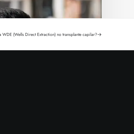
a WDE (Wells Direct Extraction) no transplante capilar?
ão
Contato
Agendar consulta
 técnica
pelo WhatsApp
lls
Contato