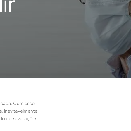
ir
década. Com esse
e, inevitavelmente,
 do que avaliações