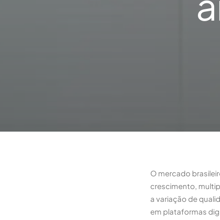
a
O mercado brasileir
crescimento, multip
a variação de quali
em plataformas digi