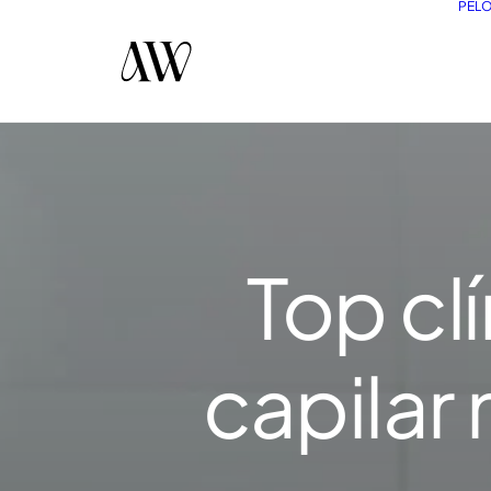
PEL
Top cl
capilar 