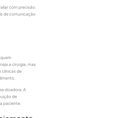
valiar com precisão.
ais de comunicação
 é quem
eja a cirurgia, mas
 clínicas de
edimento.
ea doadora. A
buição de
a paciente.