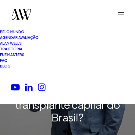
PELO MUNDO
AGENDAR AVALIAÇÃO
ALAN WELLS
TRAJETÓRIA
FUE MASTERS
FAQ
4 Minutos
•
21.04.2026
BLOG
Quem é o melhor
cirurgião de
transplante capilar do
Brasil?