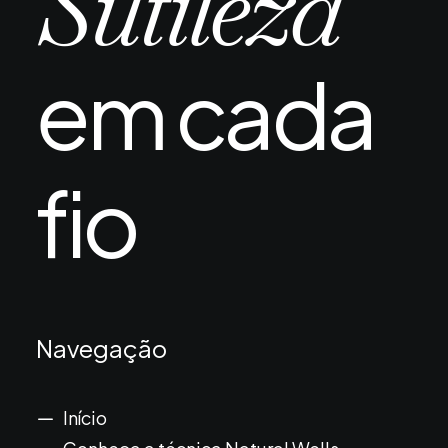
Sutileza
em cada
fio
Navegação
Início