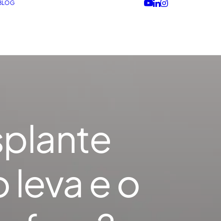
BLOG
splante
 leva e o