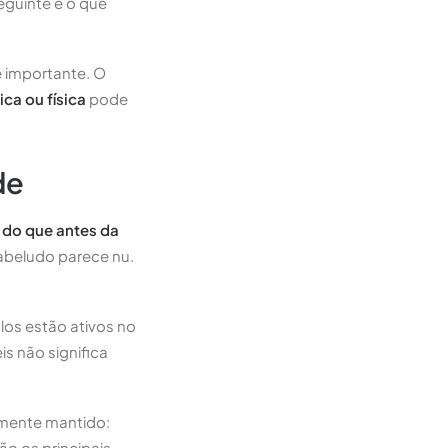
seguinte é o que
 importante. O
ca ou física
pode
de
do que antes da
cabeludo parece nu.
os estão ativos no
eis não significa
amente mantido:
ão os principais