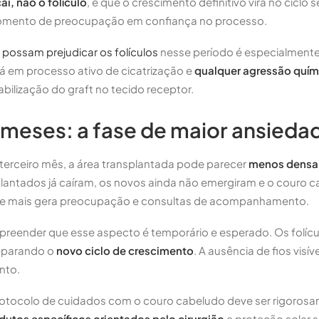
cai, não o folículo
, e que o crescimento definitivo virá no ciclo 
omento de preocupação em confiança no processo.
possam prejudicar os folículos
nesse período é especialmente
á em processo ativo de cicatrização e
qualquer agressão quími
ilização do graft no tecido receptor.
3 meses: a fase de maior ansieda
o terceiro mês, a área transplantada pode parecer
menos densa 
mplantados já caíram, os novos ainda não emergiram e o couro 
que mais gera preocupação e consultas de acompanhamento.
reender que esse aspecto é temporário e esperado. Os folícul
reparando o
novo ciclo de crescimento
. A ausência de fios visív
nto.
rotocolo de cuidados com o couro cabeludo deve ser rigoros
dutos específicos orientados pelo cirurgião
e proteção solar s