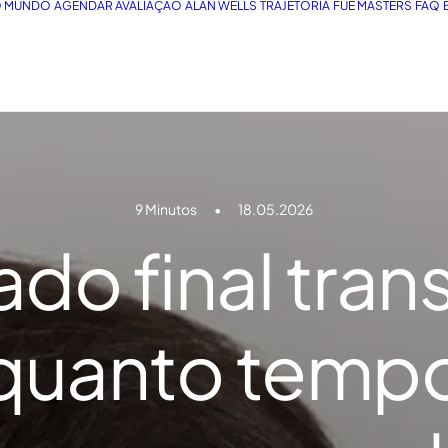
O MUNDO
AGENDAR AVALIAÇÃO
ALAN WELLS
TRAJETÓRIA
FUE MASTERS
FAQ
9 Minutos
•
18.05.2026
ado final tran
 quanto tempo