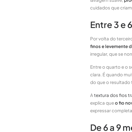
cuidados que criam 
Entre 3 e 
Por volta do tercei
finos e levemente di
irregular, que se n
Entre o quarto e o 
clara. É quando mu
do que o resultado 
A
textura dos fios 
explica que
o fio n
expressar completa
De 6 a 9 