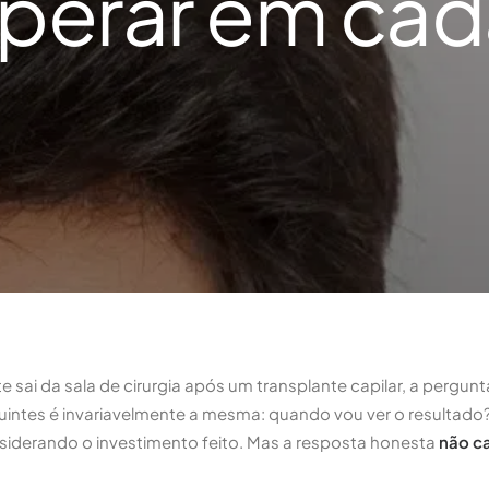
perar em cad
sai da sala de cirurgia após um transplante capilar, a pergun
uintes é invariavelmente a mesma: quando vou ver o resultado
siderando o investimento feito. Mas a resposta honesta
não c