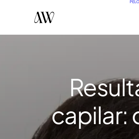
PEL
Result
capilar: