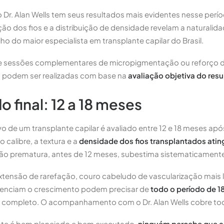
 Dr. Alan Wells tem seus resultados mais evidentes nesse perí
ção dos fios e a distribuição de densidade revelam a naturalida
ho do maior especialista em transplante capilar do Brasil.
e sessões complementares de micropigmentação ou reforço 
 podem ser realizadas com base na
avaliação objetiva do res
o final: 12 a 18 meses
ivo de um transplante capilar é avaliado entre 12 e 18 meses ap
o calibre, a textura e a
densidade dos fios transplantados ati
ação prematura, antes de 12 meses, subestima sistematicamente 
tensão de rarefação, couro cabeludo de vascularização mais 
luenciam o crescimento podem precisar de
todo o período de 1
o completo. O acompanhamento com o Dr. Alan Wells cobre to
te é bem planejado e bem executado,
ninguém percebe que al