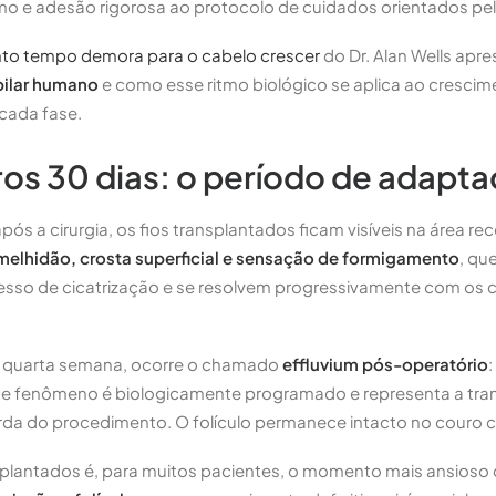
o e adesão rigorosa ao protocolo de cuidados orientados pelo
nto tempo demora para o cabelo crescer
do Dr. Alan Wells apr
pilar humano
e como esse ritmo biológico se aplica ao crescim
cada fase.
ros 30 dias: o período de adapt
pós a cirurgia, os fios transplantados ficam visíveis na área r
rmelhidão, crosta superficial e sensação de formigamento
, qu
sso de cicatrização e se resolvem progressivamente com os 
a quarta semana, ocorre o chamado
effluvium pós-operatório
se fenômeno é biologicamente programado e representa a tran
erda do procedimento. O folículo permanece intacto no couro 
mplantados é, para muitos pacientes, o momento mais ansioso