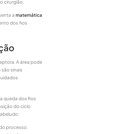
 cirurgião.
esenta a
matemática
ento dos fios
ação
eceptora. A área pode
e são sinais
cuidados
: a queda dos fios
sição do ciclo
cabeludo.
 do processo.