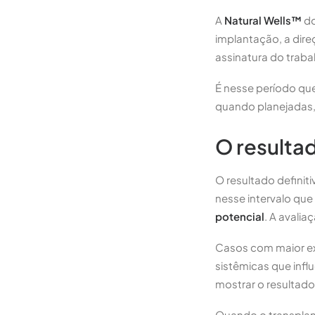
A
Natural Wells™
do
implantação, a dire
assinatura do trabal
É nesse período qu
quando planejadas,
O resultad
O resultado definit
nesse intervalo que 
potencial
. A avali
Casos com maior ex
sistêmicas que inf
mostrar o resultad
Quando o transplan