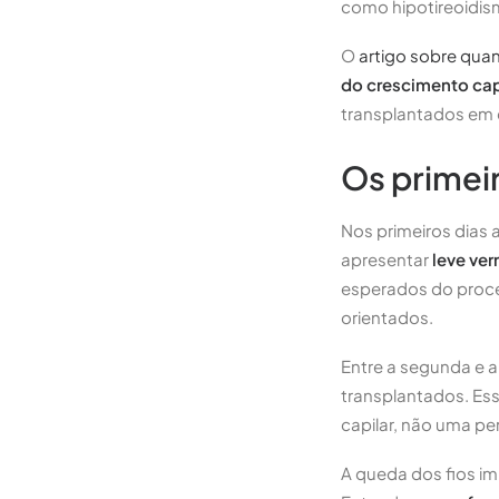
como hipotireoidism
O
artigo sobre qua
do crescimento ca
transplantados em 
Os primei
Nos primeiros dias a
apresentar
leve ve
esperados do proce
orientados.
Entre a segunda e 
transplantados. Es
capilar, não uma p
A queda dos fios i