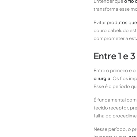
Entender que
o fio 
transforma esse m
Evitar
produtos que 
couro cabeludo est
comprometer a estab
Entre 1 e 
Entre o primeiro e 
cirurgia
. Os fios i
Esse é o período 
É fundamental comp
tecido receptor, p
falha do procedime
Nesse período, o p
lavagem suave,
pro