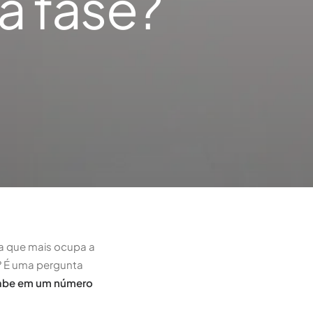
a fase?
ta que mais ocupa a
? É uma pergunta
abe em um número