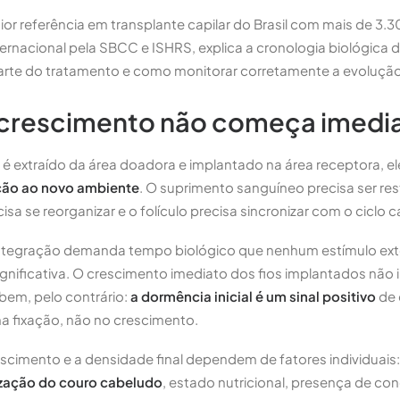
ior referência em transplante capilar do Brasil com mais de 3.3
rnacional pela SBCC e ISHRS, explica a cronologia biológica 
parte do tratamento e como monitorar corretamente a evolução
 crescimento não começa imed
é extraído da área doadora e implantado na área receptora, e
ão ao novo ambiente
. O suprimento sanguíneo precisa ser res
isa se reorganizar e o folículo precisa sincronizar com o ciclo c
integração demanda tempo biológico que nenhum estímulo ex
ignificativa. O crescimento imediato dos fios implantados não i
bem, pelo contrário:
a dormência inicial é um sinal positivo
de 
na fixação, não no crescimento.
scimento e a densidade final dependem de fatores individuais
ização do couro cabeludo
, estado nutricional, presença de co