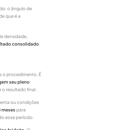
odo: o ângulo de
de que é a
de densidade,
ultado consolidado
.
ós o procedimento. É
ngem seu pleno
o resultado final.
lenta ou condições
8 meses
para
do esse período.
go foi feito
. O