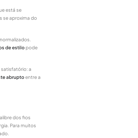
ue está se
os se aproxima do
normalizados.
s de estilo
pode
satisfatório: a
te abrupto
entre a
libre dos fios
rgia. Para muitos
ado.