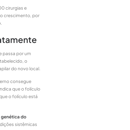
00 cirurgias e
do crescimento, por
.
iatamente
le passa por um
tabelecido, o
apilar do novo local.
terno consegue
ndica que o folículo
que o folículo está
:
genética do
ndições sistêmicas