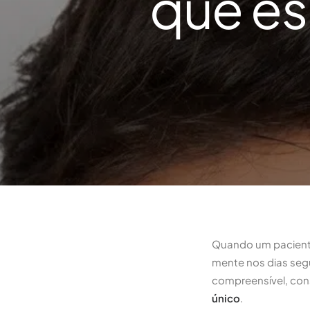
que es
Quando um paciente 
mente nos dias seg
compreensível, con
único
.