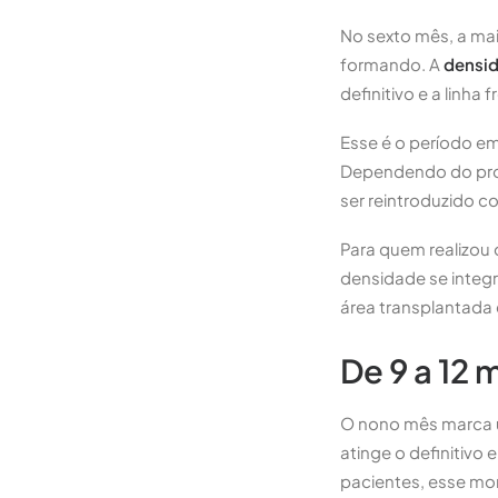
No sexto mês, a mai
formando. A
densid
definitivo e a linha
Esse é o período e
Dependendo do prot
ser reintroduzido 
Para quem realizou
densidade se integr
área transplantada 
De 9 a 12 
O nono mês marca um
atinge o definitivo 
pacientes, esse mo